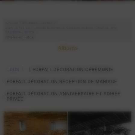
/
/
Accueil
Boutique Location
Plan de Tables, Panneau Bienvenue, Caisses en bois, Chandeliers,
Escabeau, divers
/
Galerie photos
Albums
TOUS
FORFAIT DÉCORATION CÉRÉMONIE
FORFAIT DÉCORATION RÉCEPTION DE MARIAGE
FORFAIT DÉCORATION ANNIVERSAIRE ET SOIRÉE
PRIVÉE