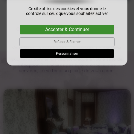
Ce site utilise des cookies et vous donne le
PARTICULIERS
contrôle sur ceux que vous souhaitez activer
CRÉER UNE AMBIANCE MAGIQUE ET
Accepter & Continuer
FÉERIQUE
Refuser & Fermer
Vous fêtez un événement : un mariage, un baptême,
une communion, un anniversaire…, et vous
Personnaliser
souhaitez
donner un cachet unique à votre salle de
réception
? N'hésitez pas à faire appel à mes
services, je me ferai un plaisir de vous aider !