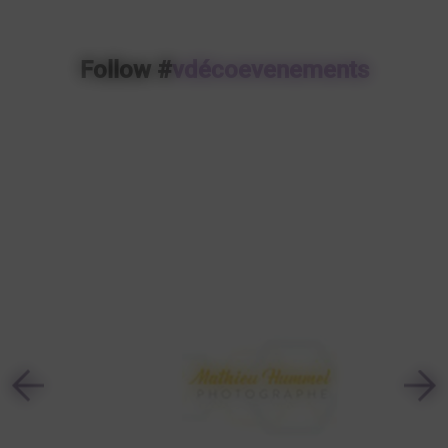
Follow #
vdécoevenements